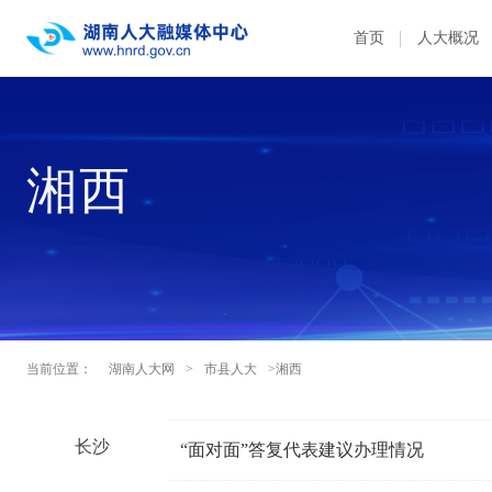
首页
人大概况
湘西
当前位置：
湖南人大网
>
市县人大
>湘西
长沙
“面对面”答复代表建议办理情况