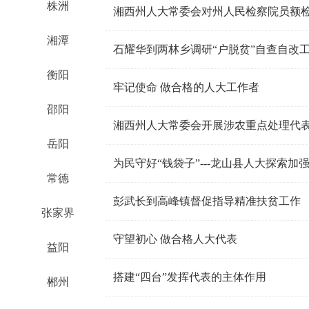
株洲
湘西州人大常委会对州人民检察院员额
湘潭
石耀华到两林乡调研“户脱贫”自查自改
衡阳
牢记使命 做合格的人大工作者
邵阳
湘西州人大常委会开展涉农重点处理代
岳阳
为民守好“钱袋子”---龙山县人大探索
常德
彭武长到高峰镇督促指导精准扶贫工作
张家界
守望初心 做合格人大代表
益阳
搭建“四台”发挥代表的主体作用
郴州