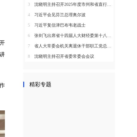
3
沈晓明主持召开2025年度市州和省直行业系统党（工）委书记抓基层党建工作述职评议会议
4
习近平会见芬兰总理奥尔波
5
习近平复信津巴布韦老战士
6
张剑飞出席省十四届人大财经委第十八次全体会议
开
7
省人大常委会机关离退休干部职工党总支召开2025年度总结表彰大会
讲
8
沈晓明主持召开省委常委会会议
精彩专题
作