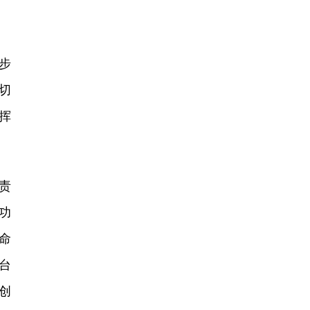
步
切
挥
责
功
命
台
创