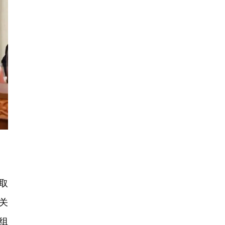
取
关
组