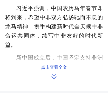
习近平强调，中国农历马年春节即
将到来，希望中非双方弘扬驰而不息的
龙马精神，携手构建新时代全天候中非
命运共同体，续写中非友好的时代新
篇。
新中国成立后，中国坚定支持非洲
反帝反殖和民族解放。近日，津巴布韦
点击查看全文

解放斗争老战士联名致信习近平主席，
衷心感谢中国为津巴布韦民族解放提供
的宝贵支持，钦佩习近平主席领导中国
共产党和中国人民在新时代取得卓越成