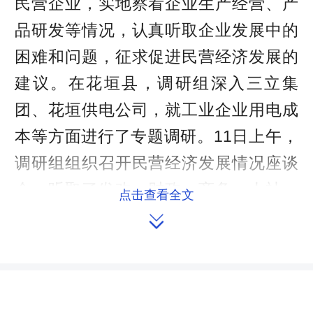
民营企业，实地察看企业生产经营、产
品研发等情况，认真听取企业发展中的
困难和问题，征求促进民营经济发展的
建议。在花垣县，调研组深入三立集
团、花垣供电公司，就工业企业用电成
本等方面进行了专题调研。11日上午，
调研组组织召开民营经济发展情况座谈
会，听取了发改、财政、商务、人社、
点击查看全文
科技、税务、行政审批、金融办等有关

部门的情况介绍，征求促进民营经济发
展的建议。
近年来，湘西州深入实施“542”发展