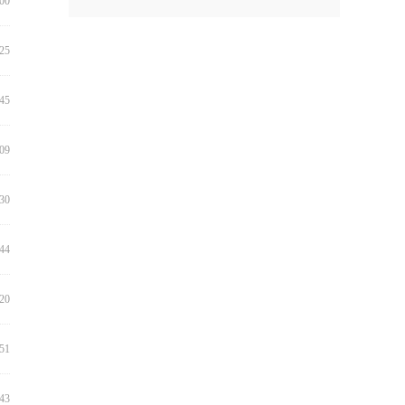
:00
:25
:45
:09
:30
:44
:20
:51
:43