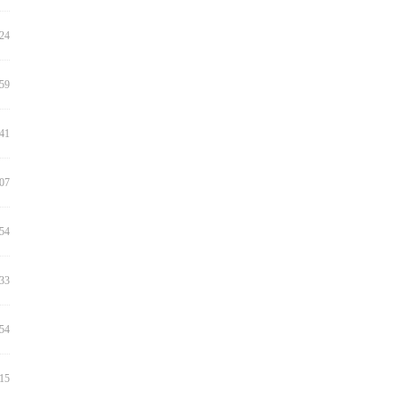
:24
:59
:41
:07
:54
:33
:54
:15