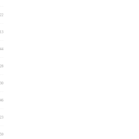
:22
:13
:44
:28
:30
:46
:23
:59