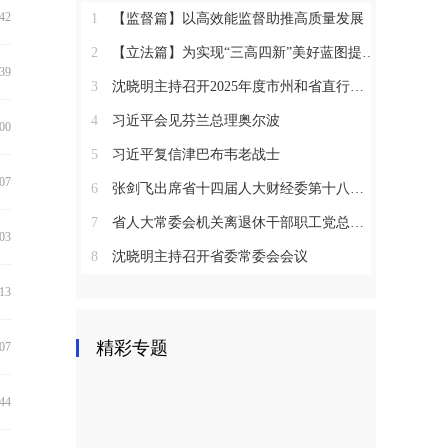
:42
1
【监督篇】以高效能监督助推高质量发展
2
【立法篇】为实现“三高四新”美好蓝图提供坚实法治保障
:39
3
沈晓明主持召开2025年度市州和省直行业系统党（工）委书记抓基层党建工作述职评议会议
4
习近平会见芬兰总理奥尔波
:00
5
习近平复信津巴布韦老战士
:07
6
张剑飞出席省十四届人大财经委第十八次全体会议
7
省人大常委会机关离退休干部职工党总支召开2025年度总结表彰大会
:03
8
沈晓明主持召开省委常委会会议
:13
精彩专题
:07
:44