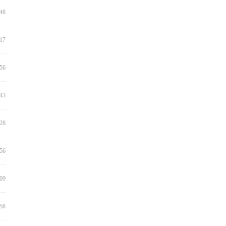
:48
:17
:56
:43
:28
:56
:09
:58