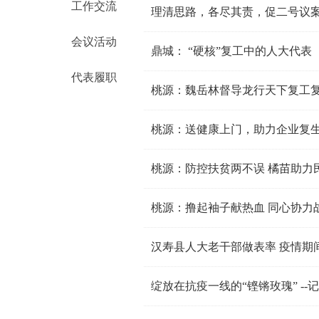
工作交流
理清思路，各尽其责，促二号议
会议活动
鼎城： “硬核”复工中的人大代表
代表履职
桃源：魏岳林督导龙行天下复工
桃源：送健康上门，助力企业复
桃源：防控扶贫两不误 橘苗助力
桃源：撸起袖子献热血 同心协力
汉寿县人大老干部做表率 疫情期
绽放在抗疫一线的“铿锵玫瑰” -