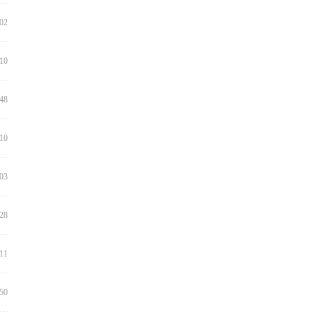
:02
:10
:48
:10
:03
:28
:11
:50