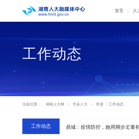
首页
人
工作动态
当前位置：
湖南人大网
>
市县人大
>
常德
>工作动态
工作动态
鼎城：疫情防控，她用脚步丈量