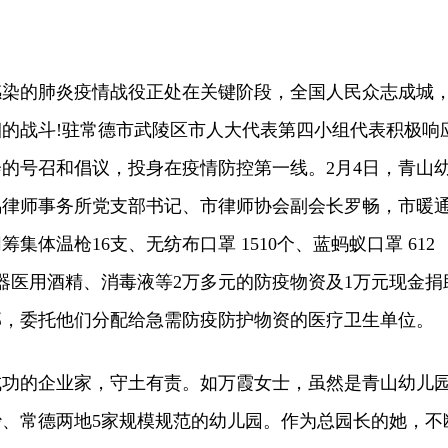
的肺炎疫情战役正处在关键阶段，全国人民众志成城
的战斗!驻常德市武陵区市人大代表第四小组代表积极响
的号召和倡议，投身在疫情防控第一线。2月4日，青山
鸣律师事务所党支部书记、市律师协会副会长罗畅，市暖
集体温枪16支、无纺布口罩 1510个、蓝蚂蚁口罩 612
0个机器医用酒精、消毒液等2万多元的防疫物资及1万元现金捐
部，委托他们分配给急需防疫防护物资的医疗卫生单位。
的企业家，守土有责。如万霞女士，虽然是青山幼儿
、常德两地5家规模规范的幼儿园。作为总园长的她，不