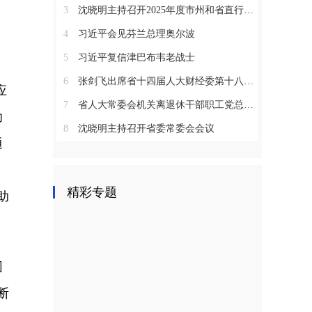
3
沈晓明主持召开2025年度市州和省直行业系统党（工）委书记抓基层党建工作述职评议会议
4
习近平会见芬兰总理奥尔波
5
习近平复信津巴布韦老战士
，
6
张剑飞出席省十四届人大财经委第十八次全体会议
应
7
省人大常委会机关离退休干部职工党总支召开2025年度总结表彰大会
幼
8
沈晓明主持召开省委常委会会议
通
精彩专题
助
园
断