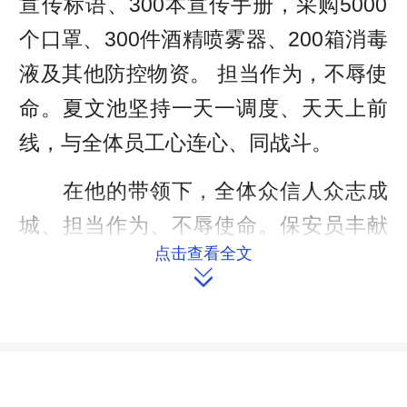
宣传标语、300本宣传手册，采购5000
个口罩、300件酒精喷雾器、200箱消毒
液及其他防控物资。 担当作为，不辱使
命。夏文池坚持一天一调度、天天上前
线，与全体员工心连心、同战斗。
在他的带领下，全体众信人众志成
城、担当作为、不辱使命。保安员丰献
点击查看全文
林、鲁立波不顾个人安危，主动帮助武

汉返桃住院孕妇收拾生活用品；雷友
昌、章建华、陈建坤在各自岗位上连续
工作10天10晚；曾兴良、唐明庆主动为
居家隔离人员送生活用品、协助环卫工