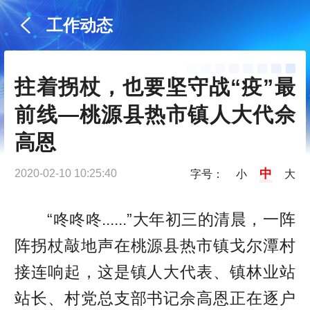
工作动态
拄着拐杖，也要坚守战“疫”最
前线—桃源县热市镇人大代佘
高恩
中
2020-02-10 10:25:40
字号：
小
大
“咚咚咚......”大年初三的清晨，一阵
阵拐杖敲地声在桃源县热市镇戈尔潭村
接连响起，这是镇人大代表、镇林业站
站长、村党总支部书记佘高恩正在逐户