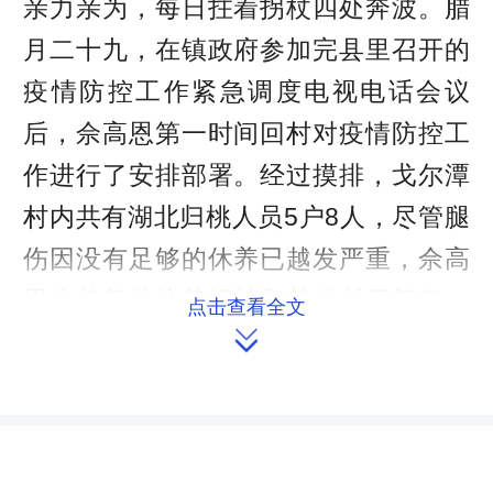
亲力亲为，每日拄着拐杖四处奔波。腊
月二十九，在镇政府参加完县里召开的
疫情防控工作紧急调度电视电话会议
后，佘高恩第一时间回村对疫情防控工
作进行了安排部署。经过摸排，戈尔潭
村内共有湖北归桃人员5户8人，尽管腿
伤因没有足够的休养已越发严重，佘高
恩依然坚持拄着拐杖和其他村干部们一
点击查看全文
起上门为这几户村民宣传政策。佘高恩

还坚持亲自用村里的广播为村民播报当
前疫情形势、上级各项指令、正确的自
我防护方式等，确保每一位村民都能了