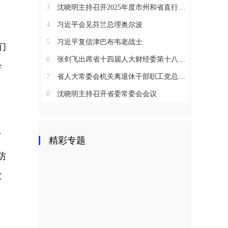
3
沈晓明主持召开2025年度市州和省直行业系统党（工）委书记抓基层党建工作述职评议会议
4
习近平会见芬兰总理奥尔波
5
习近平复信津巴布韦老战士
们
6
张剑飞出席省十四届人大财经委第十八次全体会议
希
7
省人大常委会机关离退休干部职工党总支召开2025年度总结表彰大会
8
沈晓明主持召开省委常委会会议
、
了
精彩专题
防
发