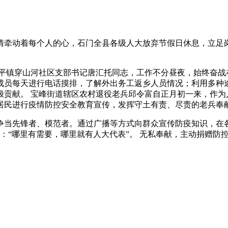
牵动着每个人的心，石门全县各级人大放弃节假日休息，立足岗
镇穿山河社区支部书记唐汇托同志，工作不分昼夜，始终奋战
子成员每天进行电话摸排，了解外出务工返乡人员情况；利用多种
极贡献。 宝峰街道辖区农村退役老兵邱令富自正月初一来，作为
居民进行疫情防控安全教育宣传，发挥守土有责、尽责的老兵奉
先锋者、模范者。通过广播等方式向群众宣传防疫知识，在各大
示：“哪里有需要，哪里就有人大代表”。 无私奉献，主动捐赠防