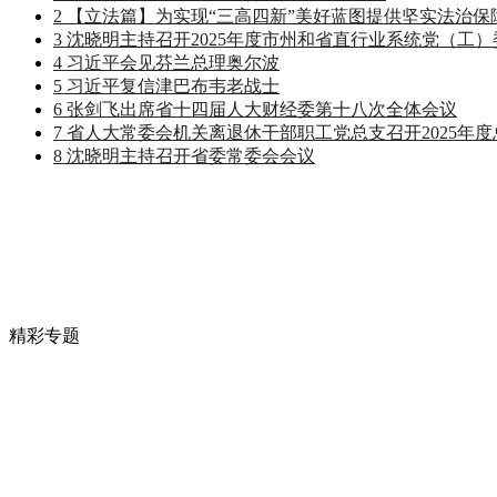
2
【立法篇】为实现“三高四新”美好蓝图提供坚实法治保
3
沈晓明主持召开2025年度市州和省直行业系统党（工
4
习近平会见芬兰总理奥尔波
5
习近平复信津巴布韦老战士
6
张剑飞出席省十四届人大财经委第十八次全体会议
7
省人大常委会机关离退休干部职工党总支召开2025年
8
沈晓明主持召开省委常委会会议
精彩专题