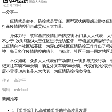
湖南人大微信
公众号二维码
—分享—
疫情就是命令、防控就是责任。新型冠状病毒感染肺炎疫情
打赢疫情防控阻击战贡献人大力量。
身体力行，筑牢基层疫情阻击防控线 石门县人大代表、太平
不少于1次对辖区4大责任区进行走访监督，带领居支两委班
止疫情向本社区域蔓延，为穿山河社区疫情防控工作作出了积
神，每天坚守疫情防控的哨卡，与街道、社区干部一同对辖区
不仅如此，众多人大代表们主动前往一线参与抗疫行动，争当
记来往车辆2500余辆，劝返外来车辆500余辆。代表们纷纷表
唐小雷等10余名县人大代表，为疫情防控捐款捐物。
作者：高进平
编辑：redcloud
新闻推荐
1
【监督篇】以高效能监督助推高质量发展