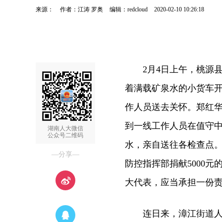
来源：
作者：江涛 罗奥
编辑：redcloud
2020-02-10 10:26:18
2月4日上午，桃源县
着满载矿泉水的小货车开
作人员送去关怀。郑红
到一线工作人员在值守
湖南人大微信
公众号二维码
水，亲自送往各检查点。
—分享—
防控指挥部捐献5000
大代表，应当承担一份责
连日来，漳江街道人大