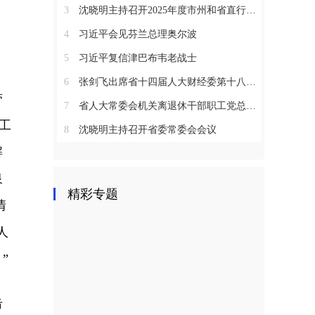
3
沈晓明主持召开2025年度市州和省直行业系统党（工）委书记抓基层党建工作述职评议会议
4
习近平会见芬兰总理奥尔波
5
习近平复信津巴布韦老战士
6
张剑飞出席省十四届人大财经委第十八次全体会议
带
7
省人大常委会机关离退休干部职工党总支召开2025年度总结表彰大会
工
8
沈晓明主持召开省委常委会会议
解
泉
精彩专题
情
人
”
击