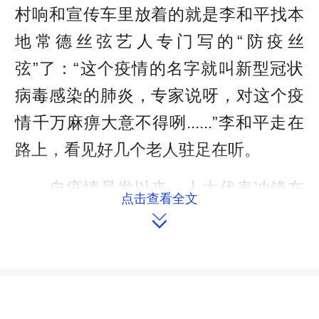
村响和宣传车里放着的就是李和平找本
地常德丝弦艺人专门写的“防疫丝
弦”了：“这个疫情的名字就叫新型冠状
病毒感染的肺炎，专家说呀，对这个疫
情千万麻痹大意不得咧......”李和平走在
路上，看见好几个老人驻足在听。
自疫情暴发以来，人大代表冲锋在
点击查看全文
前，不怕工作辛苦，生怕有遗漏。摸排

登记湖北返乡人员，劝导群众不要出
门、不要赈酒，发放宣传资料，拉横
幅、贴大字报，到马路上值班排查外地