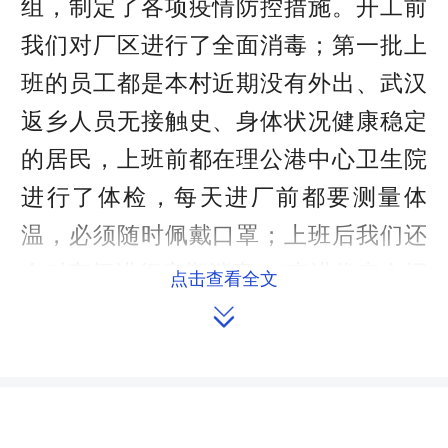
组，制定了各项疫情防控措施。开工前
我们对厂区进行了全面消毒；第一批上
班的员工都是本村近期没有外出、武汉
返乡人员无接触史、身体状况健康稳定
的居民，上班前都在理公港中心卫生院
进行了体检，每天进厂前都要测量体
温，必须随时佩戴口罩；上班后我们还
会对车间进行定期消毒。”李进代表介绍
点击查看全文
说，“我们还储备了足够的医用口罩、消

毒酒精等防疫物资。” 李进代表还是狮子
坪村村主任，该村503户，2057人，建
档立卡贫困户32户84人，已脱贫有24户