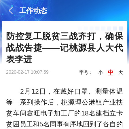
工作动态
防控复工脱贫三战齐打，确保
战战告捷——记桃源县人大代
表李进
中
2020-02-17 10:07:59
字号：
小
大
2月12日，在戴好口罩、测量体温
等一系列操作后，桃源理公港镇产业扶
贫车间鑫旺电子加工厂的18名建档立卡
贫困员工和5名同事有序地回到了各自的