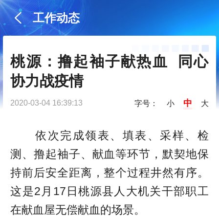
工作动态
桃源：撸起袖子献热血  同心
协力战疫情
中
2020-03-04 16:39:13
字号：
小
大
依次完成领表、填表、采样、检
测、撸起袖子、献血等环节，默契地保
持前后安全距离，整个过程井然有序。
这是2月17日桃源县人大机关干部职工
在献血屋无偿献血的场景。