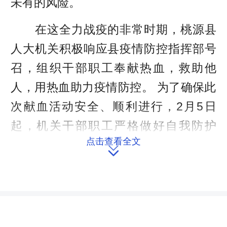
未有的风险。
在这全力战疫的非常时期，桃源县
人大机关积极响应县疫情防控指挥部号
召，组织干部职工奉献热血，救助他
人，用热血助力疫情防控。 为了确保此
次献血活动安全、顺利进行，2月5日
起，机关干部职工严格做好自我防护
点击查看全文
后，分时段、分批次前往献血屋捐献。

尽管“阴霾”仍未散去，但每一份温暖的
热血，都在为即将到来的光明注入不凡
力量。
来源：