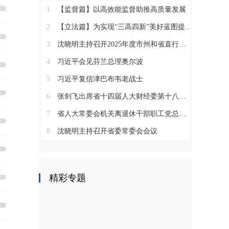
:00
1
【监督篇】以高效能监督助推高质量发展
2
【立法篇】为实现“三高四新”美好蓝图提供坚实法治保障
:00
3
沈晓明主持召开2025年度市州和省直行业系统党（工）委书记抓基层党建工作述职评议会议
4
习近平会见芬兰总理奥尔波
:00
5
习近平复信津巴布韦老战士
:00
6
张剑飞出席省十四届人大财经委第十八次全体会议
7
省人大常委会机关离退休干部职工党总支召开2025年度总结表彰大会
:00
8
沈晓明主持召开省委常委会会议
:00
精彩专题
:00
:00