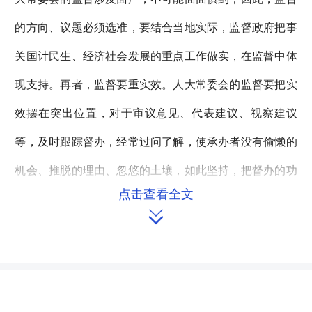
的方向、议题必须选准，要结合当地实际，监督政府把事
关国计民生、经济社会发展的重点工作做实，在监督中体
现支持。再者，监督要重实效。人大常委会的监督要把实
效摆在突出位置，对于审议意见、代表建议、视察建议
等，及时跟踪督办，经常过问了解，使承办者没有偷懒的
机会、推脱的理由、忽悠的土壤，如此坚持，把督办的功
点击查看全文
夫做实，收到实效自是水到渠成。最后，监督要敢实践。

《监督法》对人大常委会的监督有规定，这些规定是原则
性的，人大常委会在《监督法》的框架内，对一些监督的
程序、范围、方式等可以创新，既遵从法律又不拘泥于法