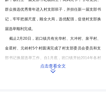
群众推选优秀青年进入村支部班子，并担任新一届支部书
记，牢牢把握尺度，顾全大局，选优配强，促使村支部换
届选举顺利完成。
截止2月20日，岩口镇共有光华村、大冲村、泉平村、
金星村、元岭村5个村圆满完成了村支部委员会委员和支
部书记换届选举工作。自1月底，岩口镇开始2014年各村
点击查看全文
（社区）党支部换届选举的准备工作，经过制定方案、宣

传发动、骨干培训、届末审计等各个阶段，圆满完成了选
举大会前的各项准备工作。该镇本着以邓小平理论、“三个
代表”重要思想和科学发展观为指导，深入贯彻落实党的十