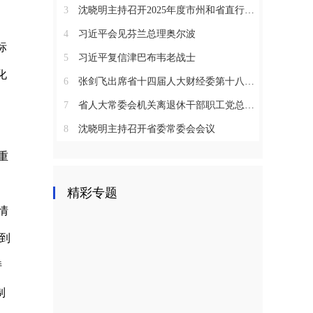
3
沈晓明主持召开2025年度市州和省直行业系统党（工）委书记抓基层党建工作述职评议会议
4
习近平会见芬兰总理奥尔波
标
5
习近平复信津巴布韦老战士
化
6
张剑飞出席省十四届人大财经委第十八次全体会议
7
省人大常委会机关离退休干部职工党总支召开2025年度总结表彰大会
8
沈晓明主持召开省委常委会会议
重
精彩专题
情
船到
持
制