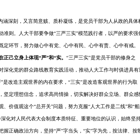
内涵深刻，又言简意赅、质朴凝练，是党员干部为人从政的具体
动准则。人大干部要争做“三严三实”模范践行者，以严的要求强
既定环节，努力做心中有党、心中有民、心中有责、心中有戒。
在正己立身上体现“严”和“实。
“三严三实”是党员干部的修身之
对深化党的群众路线教育实践活动，推动人大工作与时俱进具有
严”是改造主观世界的内在要求，“三实”是改造客观世界的行为取
，坚定理想信念，追求高尚情操，切实解决好群众立场、群众感
、价值观这个“总开关”问题，努力克服“人大工作是二线”和“
步深化对人民代表大会制度本质特征、重要地位的认识，始终坚
把握正确政治方向，坚持“严”字当头，“实”字为先，按法律、按