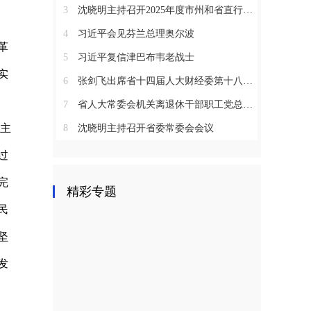
3
沈晓明主持召开2025年度市州和省直行业系统党（工）委书记抓基层党建工作述职评议会议
4
习近平会见芬兰总理奥尔波
革
5
习近平复信津巴布韦老战士
实
6
张剑飞出席省十四届人大财经委第十八次全体会议
7
省人大常委会机关离退休干部职工党总支召开2025年度总结表彰大会
主
8
沈晓明主持召开省委常委会会议
过
完
精彩专题
民
坚
发