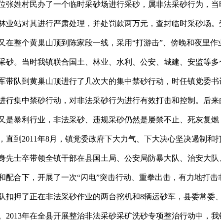
位张姓村民办了一个临时采砂场进行采砂，属非法采砂行为，当
林业站对其进行严肃处理，并处罚款两万元，查封临时采砂场。
又在整个黄巢山顶到陈家段一线，采用“打游击”、傍晚和夜里作
采砂。当时我镇联合国土、林业、水利、公安、城建、安监等多
军带队到黄巢山顶进行了几次大的集中禁砂行动，时任镇党委书
进行集中禁砂行动，对非法采砂行为进行有效打击和控制。后来
又是暴利行业，非法采砂、违规采砂仍然是屡禁不止、死灰复燃
直到2011年8月，镇党委政府下大力气、下大决心坚决遏制和
身先士卒带领全镇干部在县国土局、公安局防暴大队、治安大队
和配合下，开展了一次“闪电”突击行动、重拳出击，有力地打击
队扣押了正在非法采砂作业的两台挖机和8辆运砂车，县委常委
。2013年在全县开展整治非法采砂采矿洗砂专项整治行动中，我