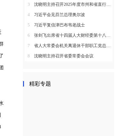
3
沈晓明主持召开2025年度市州和省直行业系统党（工）委书记抓基层党建工作述职评议会议
4
习近平会见芬兰总理奥尔波
5
习近平复信津巴布韦老战士
近
6
张剑飞出席省十四届人大财经委第十八次全体会议
群
7
省人大常委会机关离退休干部职工党总支召开2025年度总结表彰大会
了
8
沈晓明主持召开省委常委会会议
团
精彩专题
水
利
8