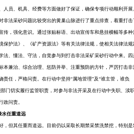
、人员、机具、经费等方面做好了保证，确保专项行动顺利开展
对非法采砂问题比较突出的黄巢山脉进行了重点排查，着重打击
宣传，强化意识。通过张贴标语、出动宣传车和悬挂横幅等多种
境保护法》、《矿产资源法》等有关法律法规，使相关法律法规
学法、懂法、守法，自觉参与到打击非法采矿采砂行动中来。四
标本兼治、综合治理、惩防并举、注重预防的方针，严厉打击非
确责任，严格问责。在行动中坚持“属地管理”及“谁主管，谁负
能部门切实履行监管职责，对参与非法开采及在行动中失职、渎
行政问责。
绿水任重道远
好，但其任重而道远。目前仍以采取长期禁采禁洗禁挖，特别是