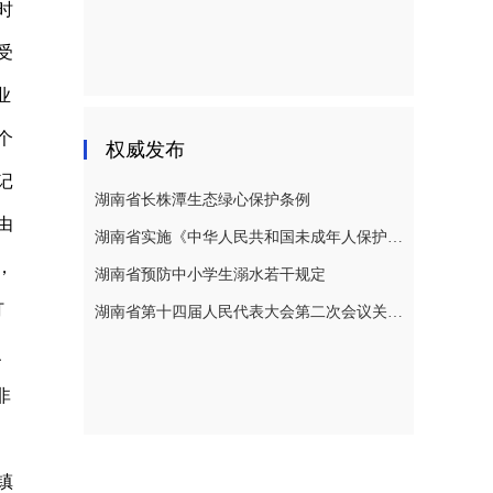
时
受
业
个
权威发布
记
湖南省长株潭生态绿心保护条例
由
湖南省实施《中华人民共和国未成年人保护法》若干规定
，
湖南省预防中小学生溺水若干规定
打
湖南省第十四届人民代表大会第二次会议关于湖南省人民代表大会常务委员会工作报告的决议
、
非
、
镇