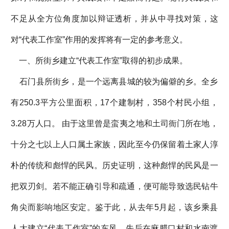
不足从全方位角度加以辩证透析，并从中寻找对策，这
对“代表工作室”作用的发挥将有一定的参考意义。
一、所街乡建立“代表工作室”取得的初步成果。
石门县所街乡，是一个远离县城的较为偏僻的乡。全乡
有250.3平方公里面积，17个建制村，358个村民小组，
3.28万人口。 由于这里曾是蛮夷之地和土司衙门所在地，
十分之七以上人口属土家族，因此至今仍保留着土家人淳
朴的传统和彪悍的民风。历史证明，这种彪悍的民风是一
把双刃剑。若不能正确引导和疏通，便可能导致选民钻牛
角尖而影响地区安定。鉴于此，从去年5月起，该乡乘县
人大建立“代表工作室”的东风，先后在麻腊口村和水南渡