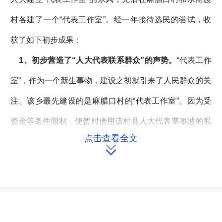
村各建了一个“代表工作室”。经一年接待选民的尝试，收
获了如下初步成果：
1
、
初步
营造了
“人大代表联系群众”的声势。
“代表工作
室”，作为一个新生事物，建设之初就引来了人民群众的关
注。该乡最先建设的是麻腊口村的“代表工作室”。因为受
资金等条件限制，便暂时借用该村县人大代表覃事波的私
点击查看全文
房进行建设。虽然建设简陋，但因为覃事波代表的私房就

在公路主干线路边，来去的人很多，一开始建设，就受到
了当地群众的好奇，许多村民来到这里看稀奇、看热闹，
有的群众还来这里询问“建的是个什么东西”、“建工作室是