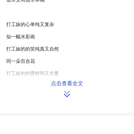
打工妹的心单纯又复杂
似一幅水彩画
打工妹的的笑纯真又自然
同一朵百合花
打工妹的的爱鲜明又含蓄
点击查看全文
象一支小夜曲

打工妹的情深沉又奔放
如一首抒情诗
来源：冷水江市布溪街道人大工委