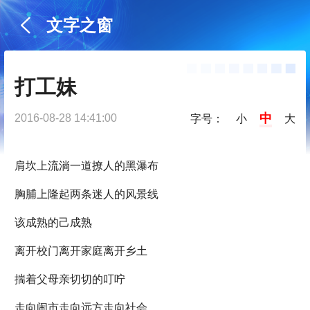
文字之窗
打工妹
中
2016-08-28 14:41:00
字号：
小
大
肩坎上流淌一道撩人的黑瀑布
胸脯上隆起两条迷人的风景线
该成熟的己成熟
离开校门离开家庭离开乡土
揣着父母亲切切的叮咛
走向闹市走向远方走向社会