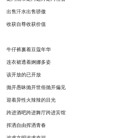
出售汗水出售骄傲
收获自尊收获价值
牛仔裤裏着豆蔻年华
连衣裙透着婀娜多姿
该开放的已开放
抛开愚昧抛开世俗抛开偏见
迎着异性火辣辣的目光
跨进酒吧跨进舞厅跨进宾馆
挥洒自由挥洒青春
追求文明追求幸福