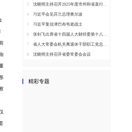
3
沈晓明主持召开2025年度市州和省直行业系统党（工）委书记抓基层党建工作述职评议会议
4
习近平会见芬兰总理奥尔波
会
5
习近平复信津巴布韦老战士
前
6
张剑飞出席省十四届人大财经委第十八次全体会议
前
7
省人大常委会机关离退休干部职工党总支召开2025年度总结表彰大会
由
8
沈晓明主持召开省委常委会会议
重
形
精彩专题
察
仅
需