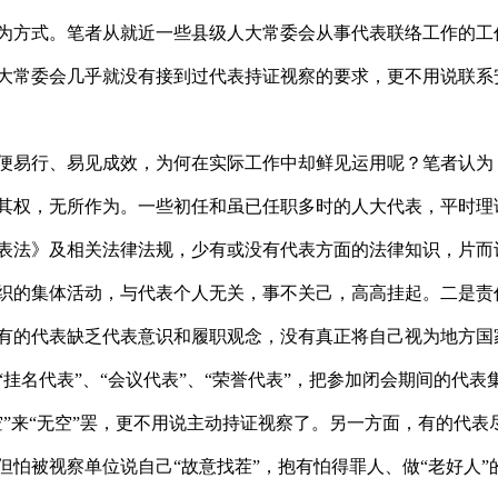
为方式。笔者从就近一些县级人大常委会从事代表联络工作的工
大常委会几乎就没有接到过代表持证视察的要求，更不用说联系
便易行、易见成效，为何在实际工作中却鲜见运用呢？笔者认为
其权，无所作为。一些初任和虽已任职多时的人大代表，平时理
表法》及相关法律法规，少有或没有代表方面的法律知识，片而
织的集体活动，与代表个人无关，事不关己，高高挂起。二是责
有的代表缺乏代表意识和履职观念，没有真正将自己视为地方国
挂名代表”、“会议代表”、“荣誉代表”，把参加闭会期间的代表
空”来“无空”罢，更不用说主动持证视察了。另一方面，有的代表
但怕被视察单位说自己“故意找茬”，抱有怕得罪人、做“老好人”