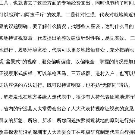
工具，也就省去了这些方面的专项经费支出，同时也节约了时间
可以起到“四两拨千斤”的效果。二是针对性强。代表对就地就近
察的议题明确，要了解什么情况，找哪些人座谈，达到什么目的
实地持证视察后，代表提出的整改建议针对性强，易见实效。 
地进行，履职环境宽松，代表可以更多地接触群众，充分接纳地
观“盆景式”的视察，避免偏听偏信、以偏概全，掌握的情况更加
证视察形式多样，可以单枪匹马、三五成群、进村入户，也可以
走访座谈的方法进行。既可以持证明察，也不妨“无陪同”暗访。
，笔者发现在地方各级人走代表中，很少有人持代表证就地进行
，省内的宁远县人大常委会出台了人大代表持视察证视察的意见
群众的所急、所盼、所求、所怨问题按照就近就地的原则进行持
改革探索前沿的深圳市人大常委会正在积极研究制定代表自行持