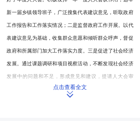
新一届乡镇领导班子，广泛搜集代表建议意见，听取政府
工作报告和工作落实情况；二是监督政府工作开展。以代
表建议意见为基础，收集群众意愿和倾听群众呼声，督促
政府和所属部门加大工作落实力度。三是促进了社会经济
发展。通过课题调研和项目视察活动，不断发现社会经济
发展中的问题和不足，形成意见和建议，提请人大会审
点击查看全文
议，为社会发展献计出力。四是开展了创先争优活动。

以“人民选我当代表，我当代表为人民”为宗旨，充分发
挥“人大代表就是一面旗帜”的模范带头作用，涌现出了一
批建功立业先进分子，评选出了人大先进工作者、两建积