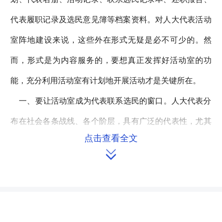
代表履职记录及选民意见簿等档案资料。对人大代表活动
室阵地建设来说，这些外在形式无疑是必不可少的。然
而，形式是为内容服务的，要想真正发挥好活动室的功
能，充分利用活动室有计划地开展活动才是关键所在。
一、要让活动室成为代表联系选民的窗口。人大代表分
布在社会各条战线、各个阶层，具有广泛的代表性，尤其
点击查看全文
是县、乡两级代表，由选民直接产生，直接来自人民，是

人民的代言人，是建设社会主义事业的中坚力量。人大代
表通过这一平台，走访选民、接待选民、了解民情、倾听
民声、反映民意。通过加强与选民的联系，搭建了代表与