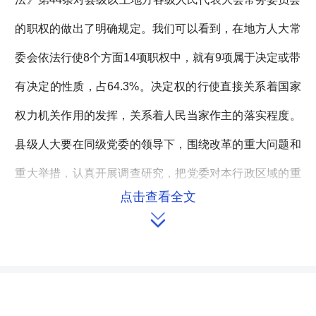
的职权的做出了明确规定。我们可以看到，在地方人大常
委会依法行使8个方面14项职权中，就有9项属于决定或带
有决定的性质，占64.3%。决定权的行使直接关系着国家
权力机关作用的发挥，关系着人民当家作主的落实程度。
县级人大要在同级党委的领导下，围绕改革的重大问题和
重大举措，认真开展调查研究，把党委对本行政区域的重
点击查看全文
大决策，通过法定程序变成国家意志，变成人民群众的共

同意愿，保证党的主张得以贯彻执行。通过建立和完善规
范的制度办法，真正做到党委决策、人大决定、政府执
行、人民群众积极参与，共同把深化改革扎实推进下去。