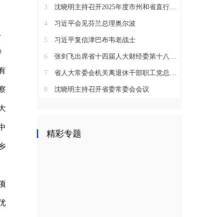
3
沈晓明主持召开2025年度市州和省直行业系统党（工）委书记抓基层党建工作述职评议会议
4
习近平会见芬兰总理奥尔波
。
5
习近平复信津巴布韦老战士
》
6
张剑飞出席省十四届人大财经委第十八次全体会议
有
7
省人大常委会机关离退休干部职工党总支召开2025年度总结表彰大会
察
8
沈晓明主持召开省委常委会会议
大
中
精彩专题
乡
项
优