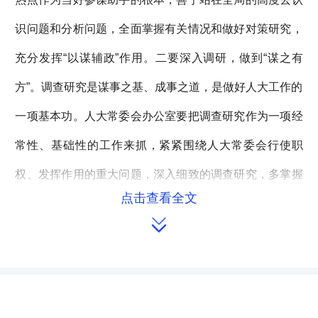
识问题和分析问题，全面掌握有关情况和做好对策研究，
充分发挥“以谋辅政”作用。二要深入调研，做到“谋之有
方”。调查研究是谋事之基、成事之道，是做好人大工作的
一项基本功。人大常委会办公室要把调查研究作为一项经
常性、基础性的工作来抓，紧紧围绕人大常委会行使职
权、发挥作用的重大问题，深入细致的调查研究，多掌握
点击查看全文
一些新情况、新动向，多总结一些新做法、新经验，多出

一些有价值、有份量的调研成果，为领导决策提供科学依
据。三要提前谋划，做到“言之及时”。人大常委会的领导
干部大多都在党政部门、基层部门工作多年，他们阅历深