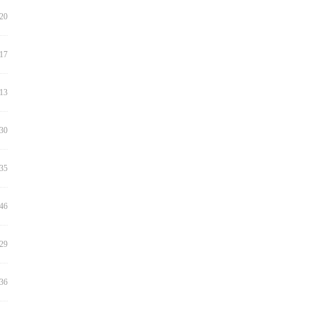
:20
:17
:13
:30
:35
:46
:29
:36