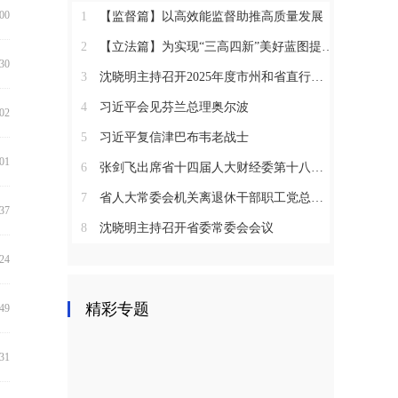
:00
1
【监督篇】以高效能监督助推高质量发展
2
【立法篇】为实现“三高四新”美好蓝图提供坚实法治保障
:30
3
沈晓明主持召开2025年度市州和省直行业系统党（工）委书记抓基层党建工作述职评议会议
4
习近平会见芬兰总理奥尔波
:02
5
习近平复信津巴布韦老战士
:01
6
张剑飞出席省十四届人大财经委第十八次全体会议
7
省人大常委会机关离退休干部职工党总支召开2025年度总结表彰大会
:37
8
沈晓明主持召开省委常委会会议
:24
精彩专题
:49
:31