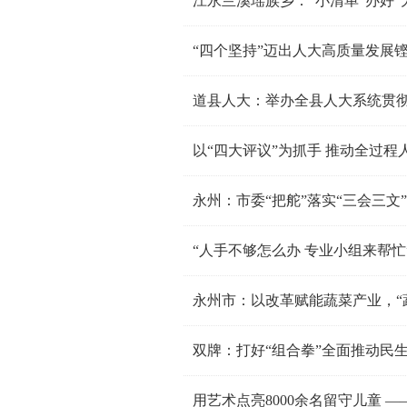
江永兰溪瑶族乡：“小清单”办好“
“四个坚持”迈出人大高质量发展
道县人大：举办全县人大系统贯彻
以“四大评议”为抓手 推动全过程
永州：市委“把舵”落实“三会三文
“人手不够怎么办 专业小组来帮
永州市：以改革赋能蔬菜产业，“
双牌：打好“组合拳”全面推动民
用艺术点亮8000余名留守儿童 