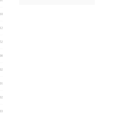
:01
:10
:12
:52
:00
:02
:01
:02
:03