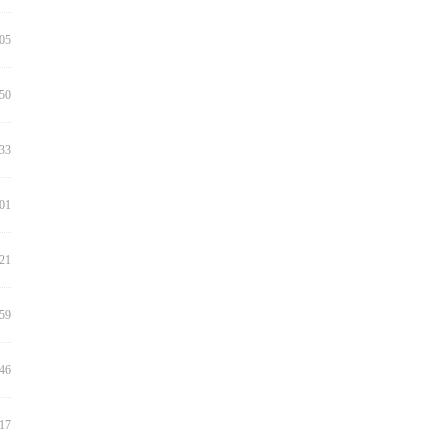
:05
:50
:33
:01
:21
:59
:46
:17