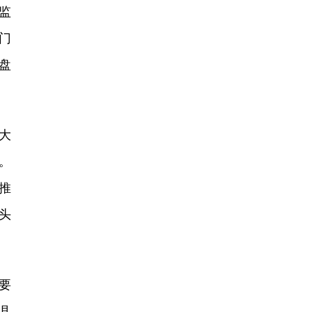
监
门
盘
大
。
推
头
要
县