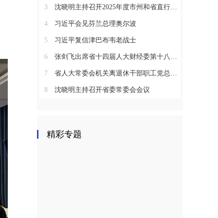
3
沈晓明主持召开2025年度市州和省直行业系统党（工）委书记抓基层党建工作述职评议会议
4
习近平会见芬兰总理奥尔波
5
习近平复信津巴布韦老战士
6
张剑飞出席省十四届人大财经委第十八次全体会议
7
省人大常委会机关离退休干部职工党总支召开2025年度总结表彰大会
8
沈晓明主持召开省委常委会会议
精彩专题