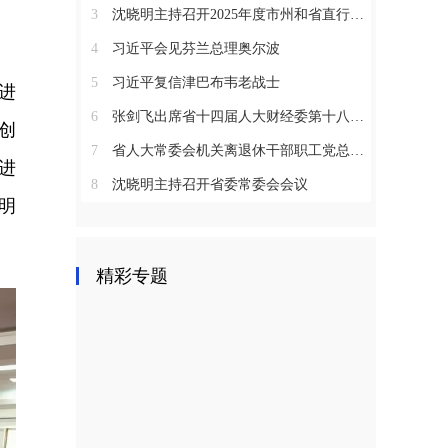
3
沈晓明主持召开2025年度市州和省直行业系统党（工）委书记抓基层党建工作述职评议会议
4
习近平会见芬兰总理奥尔波
5
习近平复信津巴布韦老战士
进
6
张剑飞出席省十四届人大财经委第十八次全体会议
创
7
省人大常委会机关离退休干部职工党总支召开2025年度总结表彰大会
进
8
沈晓明主持召开省委常委会会议
明
精彩专题