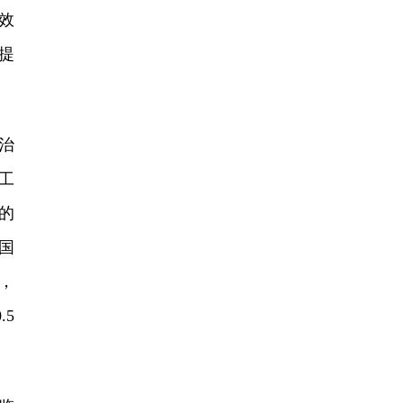
效
提
治
工
的
国
，
5