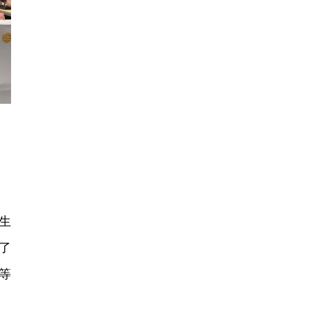
生
了
等