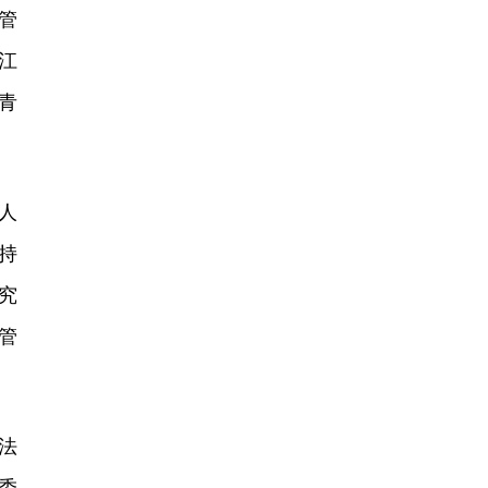
管
江
青
人
持
究
管
法