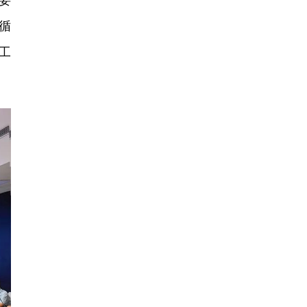
委
循
工