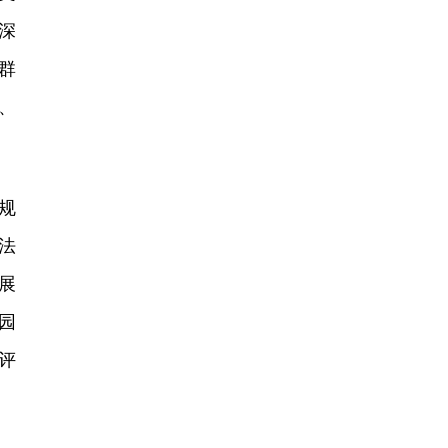
深
群
、
规
法
展
园
评