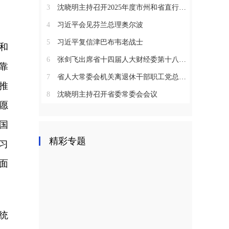
3
沈晓明主持召开2025年度市州和省直行业系统党（工）委书记抓基层党建工作述职评议会议
4
习近平会见芬兰总理奥尔波
5
习近平复信津巴布韦老战士
和
6
张剑飞出席省十四届人大财经委第十八次全体会议
靠
7
省人大常委会机关离退休干部职工党总支召开2025年度总结表彰大会
推
8
沈晓明主持召开省委常委会会议
愿
国
精彩专题
习
面
统