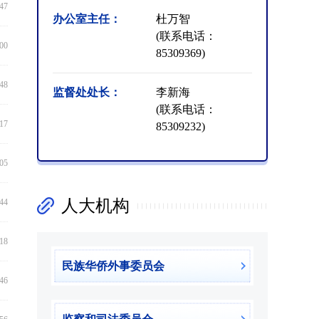
:47
办公室主任：
杜万智
(联系电话：
:00
85309369)
:48
监督处处长：
李新海
(联系电话：
:17
85309232)
:05
人大机构
:44
:18
民族华侨外事委员会
:46