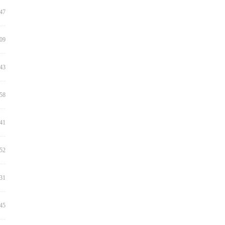
:47
:09
:43
:58
:41
:52
:31
:45