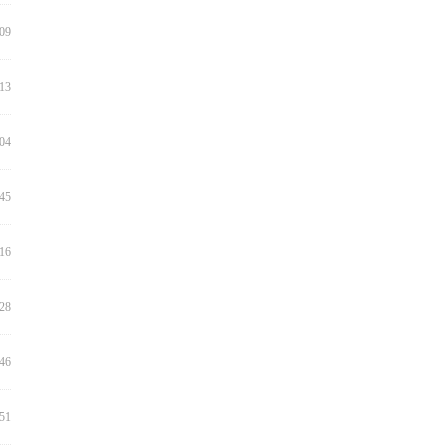
:09
:13
:04
:45
:16
:28
:46
:51