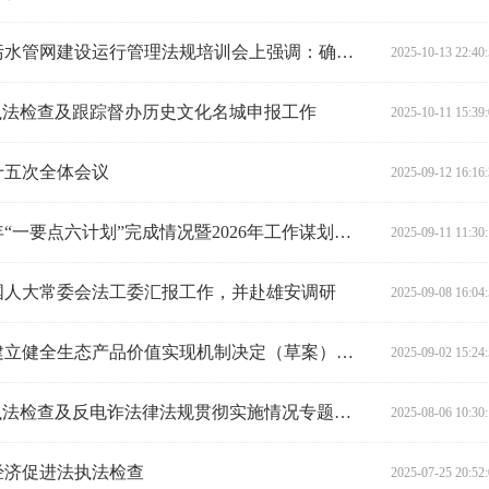
陈飞在城市上空际线管控、城镇污水管网建设运行管理法规培训会上强调：确保法规全面有效实施 加快推动全省城市治理体系和治理能力现代化
2025-10-13 22:40
执法检查及跟踪督办历史文化名城申报工作
2025-10-11 15:39
十五次全体会议
2025-09-12 16:16
陈飞主持召开联系分管部门2025年“一要点六计划”完成情况暨2026年工作谋划调度会议
2025-09-11 11:30
国人大常委会法工委汇报工作，并赴雄安调研
2025-09-08 16:04
陈飞主持召开省人大常委会关于建立健全生态产品价值实现机制决定（草案）起草工作座谈会
2025-09-02 15:24
陈飞率队赴常德开展“法治护企”执法检查及反电诈法律法规贯彻实施情况专题调研
2025-08-06 10:30
经济促进法执法检查
2025-07-25 20:52