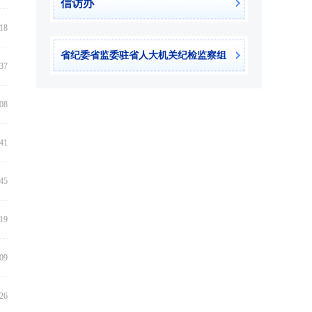
信访办
:18
省纪委省监委驻省人大机关纪检监察组
:37
:08
:41
:45
:19
:09
:26