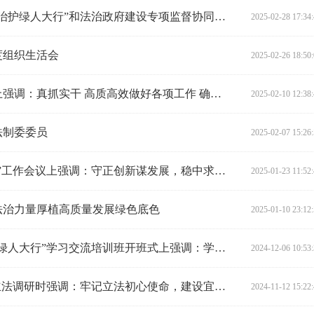
陈飞率队赴省生态环境厅开展“法治护绿人大行”和法治政府建设专项监督协同调研
2025-02-28 17:34
度组织生活会
2025-02-26 18:50
陈飞在重点工作任务安排部署会上强调：真抓实干 高质高效做好各项工作 确保全年“开门红”
2025-02-10 12:38
法制委委员
2025-02-07 15:26
陈飞在“抓党建、抓重点、抓落实”工作会议上强调：守正创新谋发展，稳中求进开新篇
2025-01-23 11:52
用法治力量厚植高质量发展绿色底色
2025-01-10 23:12
陈飞在全省人大环资领域“法治护绿人大行”学习交流培训班开班式上强调：学思践悟习近平生态文明思想，用法治力量厚植高质量发展绿色底色
2024-12-06 10:53
陈飞在城市“三线”管控若干规定立法调研时强调：牢记立法初心使命，建设宜居安居的人民城市
2024-11-12 15:22