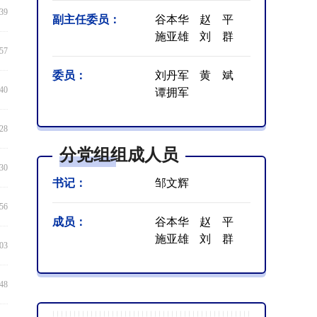
:39
副主任委员：
谷本华
赵 平
施亚雄
刘 群
:57
委员：
刘丹军
黄 斌
:40
谭拥军
:28
分党组组成人员
:30
书记：
邹文辉
:56
成员：
谷本华
赵 平
施亚雄
刘 群
:03
:48