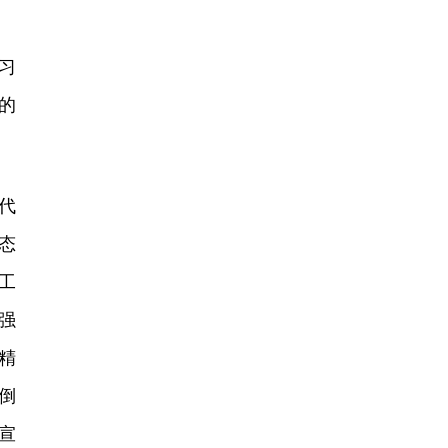
习
的
代
态
工
强
精
倒
宣