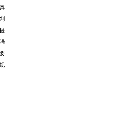
真
判
提
强
要
规