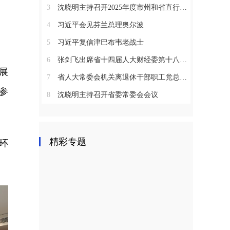
3
沈晓明主持召开2025年度市州和省直行业系统党（工）委书记抓基层党建工作述职评议会议
4
习近平会见芬兰总理奥尔波
5
习近平复信津巴布韦老战士
6
张剑飞出席省十四届人大财经委第十八次全体会议
展
7
省人大常委会机关离退休干部职工党总支召开2025年度总结表彰大会
参
8
沈晓明主持召开省委常委会会议
精彩专题
环