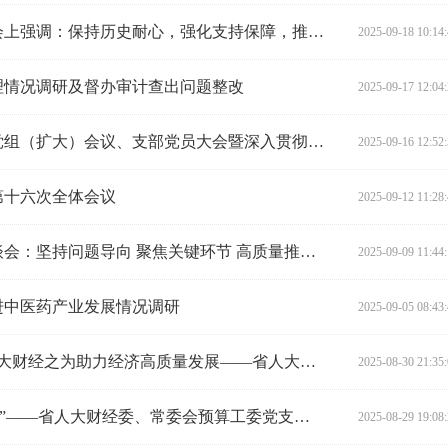
张剑飞在电子玻璃产业发展座谈会上强调：保持历史耐心，强化支持保障，推动我省电子玻璃产业高质量发展
2025-09-18 10:14
理情况调研及督办审计查出问题整改
2025-09-17 12:04
省人大财经委、预算工委召开分党组（扩大）会议、支部党员大会暨深入贯彻中央八项规定精神学习教育总结会
2025-09-16 12:52
第十六次全体会议
2025-09-12 11:28
张剑飞出席统计管理条例立法座谈会：坚持问题导向 聚焦关键环节 高质量推进条例修订
2025-09-09 11:44
进中医药产业发展情况调研
2025-09-05 08:43
聚焦中心任务 强化监督实效 以人大财经之为助力经济高质量发展——省人大财经委（常委会预算工委）分党组召开第9次会议
2025-08-30 21:35
党建引领强业务 聚力赋能“十五五”——省人大财经委、常委会预算工委党支部开展8月主题党日活动
2025-08-29 19:08