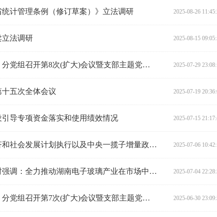
省统计管理条例（修订草案）》立法调研
2025-08-26 11:45
卖立法调研
2025-08-15 09:05
省人大财经委（常委会预算工委）分党组召开第8次(扩大)会议暨支部主题党日集体学习研讨
2025-07-29 23:08
第十五次全体会议
2025-07-19 20:36
设引导专项资金落实和使用绩效情况
2025-07-15 21:17
张剑飞在邵阳开展上半年国民经济和社会发展计划执行以及中央一揽子增量政策落实情况调研
2025-07-06 10:42
张剑飞在督办重点处理代表建议时强调：全力推动湖南电子玻璃产业在市场中站稳脚跟、顺利发展
2025-07-04 22:28
省人大财经委（常委会预算工委）分党组召开第7次(扩大)会议暨支部主题党日活动
2025-06-30 23:09