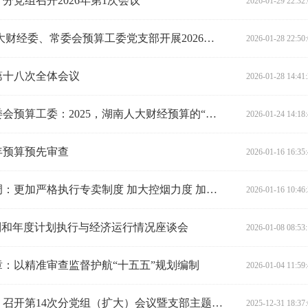
党组召开2026年第1次会议
2026-01-29 22:32
赋能新智造 服务新发展——省人大财经委、常委会预算工委党支部开展2026年1月主题党日活动
2026-01-28 22:50
第十八次全体会议
2026-01-28 14:41
【回眸2025】省人大财经委、常委会预算工委：2025，湖南人大财经预算的“硬核”答卷
2026-01-24 14:18
年预算预先审查
2026-01-16 16:35
陈飞开展烟草专卖立法调研时强调：更加严格执行专卖制度 加大控烟力度 加强未成年人保护 推动湖南“两烟”高质量发展
2026-01-16 10:46
制和年度计划执行与经济运行情况座谈会
2026-01-08 08:53
：以精准审查监督护航“十五五”规划编制
2026-01-04 11:59
省人大财经委（常委会预算工委）召开第14次分党组（扩大）会议暨支部主题党日活动
2025-12-31 18:37