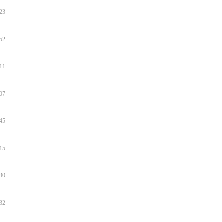
:23
:52
:11
:07
:45
:15
:30
:32