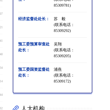
:02
85309781)
:07
经济监督处处长：
苏 毅
(联系电话：
:21
85309292)
:41
预工委预算审查处
吴翔
处长：
(联系电话：
:40
85309205)
:34
预工委国资监督处
浦燕
处长：
(联系电话：
85309172)
:14
:44
人大机构
:02