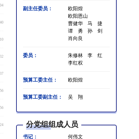
:04
副主任委员：
欧阳煌
欧阳恩山
:40
曹健华
马 捷
谭 勇
孙 剑
肖向良
:10
委员：
朱修林
李 红
:32
李红权
:37
预算工委主任：
欧阳煌
:56
预算工委副主任：
吴 翔
:56
分党组组成人员
:24
书记：
何伟文