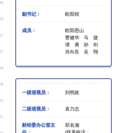
:46
副书记：
欧阳煌
:59
成员：
欧阳恩山
:11
曹健华
马 捷
谭 勇
孙 剑
肖向良
吴 翔
:23
:20
:36
一级巡视员：
刘明政
:35
二级巡视员：
袁力志
:15
财经委办公室主
郑名湘
任：
(联系电话：