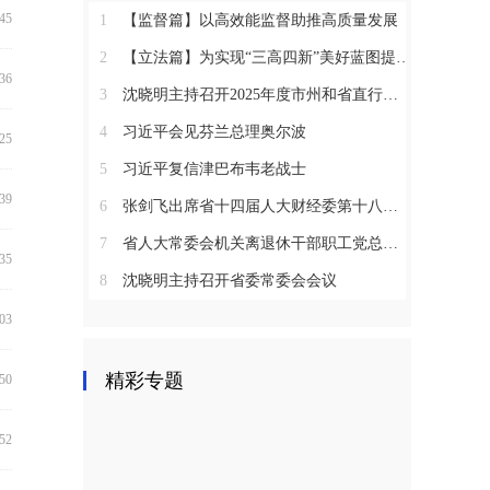
:45
1
【监督篇】以高效能监督助推高质量发展
2
【立法篇】为实现“三高四新”美好蓝图提供坚实法治保障
:36
3
沈晓明主持召开2025年度市州和省直行业系统党（工）委书记抓基层党建工作述职评议会议
4
习近平会见芬兰总理奥尔波
:25
5
习近平复信津巴布韦老战士
:39
6
张剑飞出席省十四届人大财经委第十八次全体会议
7
省人大常委会机关离退休干部职工党总支召开2025年度总结表彰大会
:35
8
沈晓明主持召开省委常委会会议
:03
精彩专题
:50
:52