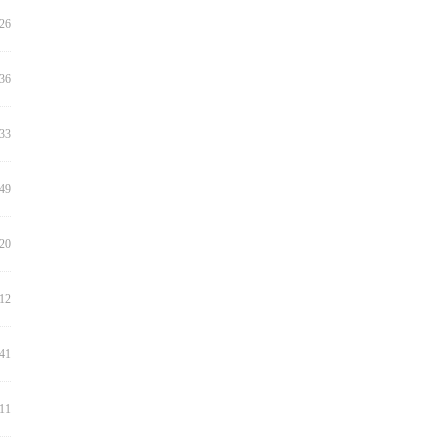
:26
:36
:33
:49
:20
:12
:41
:11