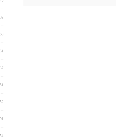
:45
:02
:58
:31
:37
:51
:52
:01
:54