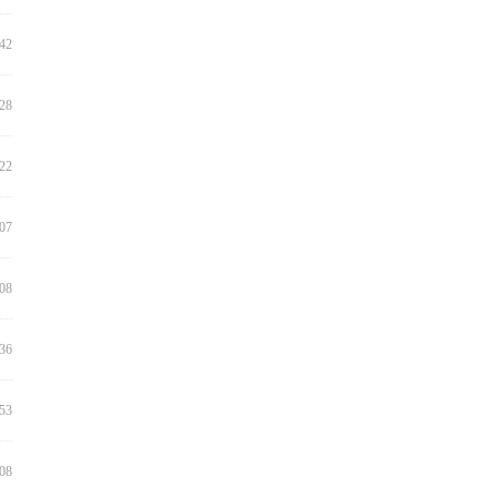
:42
:28
:22
:07
:08
:36
:53
:08