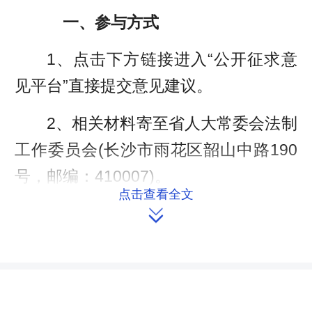
一、参与方式
1、点击下方链接进入“公开征求意
见平台”直接提交意见建议。
2、相关材料寄至省人大常委会法制
工作委员会(长沙市雨花区韶山中路190
号，邮编：410007)。
点击查看全文

3、发送电子邮件至
18973105166@163.com。
二、截止时间