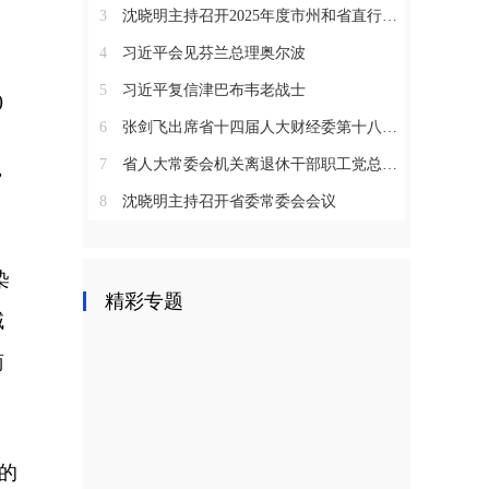
3
沈晓明主持召开2025年度市州和省直行业系统党（工）委书记抓基层党建工作述职评议会议
4
习近平会见芬兰总理奥尔波
5
习近平复信津巴布韦老战士
)
6
张剑飞出席省十四届人大财经委第十八次全体会议
7
省人大常委会机关离退休干部职工党总支召开2025年度总结表彰大会
，
8
沈晓明主持召开省委常委会会议
染
精彩专题
域
商
的