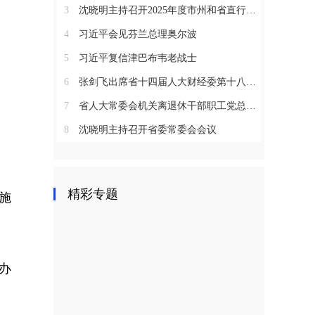
3
沈晓明主持召开2025年度市州和省直行业系统党（工）委书记抓基层党建工作述职评议会议
4
习近平会见芬兰总理奥尔波
5
习近平复信津巴布韦老战士
6
张剑飞出席省十四届人大财经委第十八次全体会议
7
省人大常委会机关离退休干部职工党总支召开2025年度总结表彰大会
8
沈晓明主持召开省委常委会会议
精彩专题
施
办