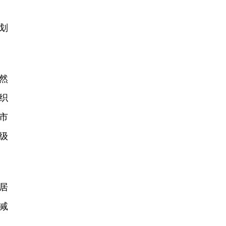
划
然
织
市
级
居
减
，