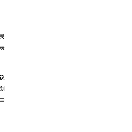
民
表
议
划
由