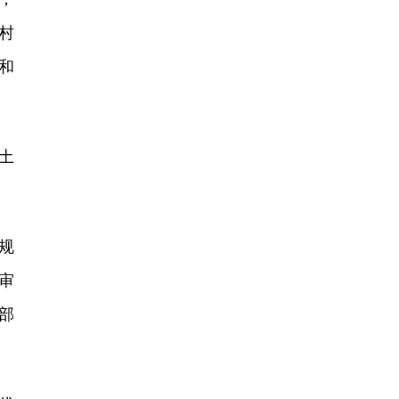
村
和
土
规
审
部