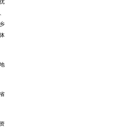
优
、
乡
体
地
省
资