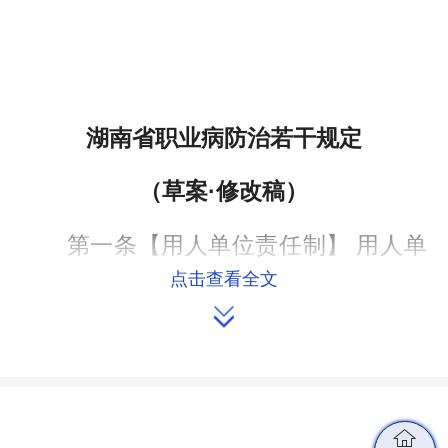
湖南省职业病防治若干规定
（草案·修改稿）
第一条【用人单位责任制】 用人单
点击查看全文
位是职业病防治的责任主体，应当加强

职业病防治管理，完善职业病防治规章
制度及操作规程，加大对职业病防治的
投入保障力度，构建职业病危害风险分
级管控和隐患排查治理双重预防机制，
