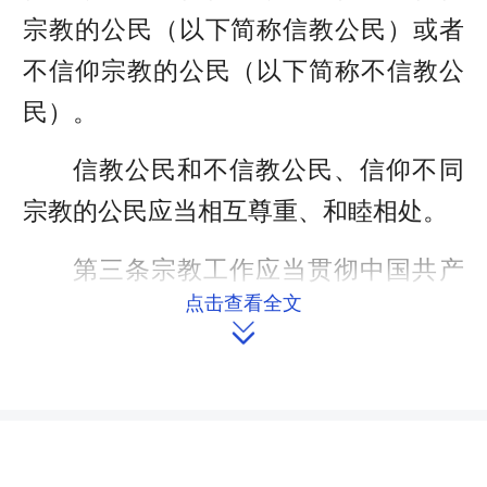
宗教的公民（以下简称信教公民）或者
不信仰宗教的公民（以下简称不信教公
民）。
信教公民和不信教公民、信仰不同
宗教的公民应当相互尊重、和睦相处。
第三条宗教工作应当贯彻中国共产
点击查看全文
党的宗教工作方针政策，积极引导各宗

教坚持中国化方向，践行社会主义核心
价值观，维护国家统一、民族团结、宗
教和睦与社会稳定，弘扬中华优秀传统
文化，与社会主义社会相适应。