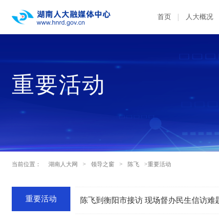
首页
人大概况
重要活动
当前位置：
湖南人大网
>
领导之窗
>
陈飞
>重要活动
重要活动
陈飞到衡阳市接访 现场督办民生信访难