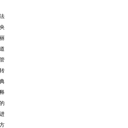
法
央
丽
道
管
转
典
释
的
进
方