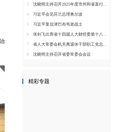
3
沈晓明主持召开2025年度市州和省直行业系统党（工）委书记抓基层党建工作述职评议会议
4
习近平会见芬兰总理奥尔波
5
习近平复信津巴布韦老战士
6
张剑飞出席省十四届人大财经委第十八次全体会议
治
7
省人大常委会机关离退休干部职工党总支召开2025年度总结表彰大会
8
沈晓明主持召开省委常委会会议
精彩专题