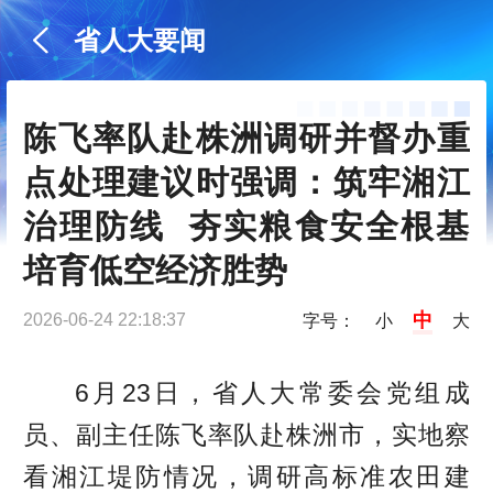
省人大要闻
陈飞率队赴株洲调研并督办重
点处理建议时强调：筑牢湘江
治理防线  夯实粮食安全根基  
培育低空经济胜势
中
2026-06-24 22:18:37
字号：
小
大
6月23日，省人大常委会党组成
员、副主任陈飞率队赴株洲市，实地
察
看
湘江堤防情况，调研高标准农田建