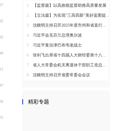
:37
1
【监督篇】以高效能监督助推高质量发展
2
【立法篇】为实现“三高四新”美好蓝图提供坚实法治保障
:02
3
沈晓明主持召开2025年度市州和省直行业系统党（工）委书记抓基层党建工作述职评议会议
4
习近平会见芬兰总理奥尔波
:02
5
习近平复信津巴布韦老战士
:40
6
张剑飞出席省十四届人大财经委第十八次全体会议
7
省人大常委会机关离退休干部职工党总支召开2025年度总结表彰大会
:15
8
沈晓明主持召开省委常委会会议
:47
精彩专题
:30
:55