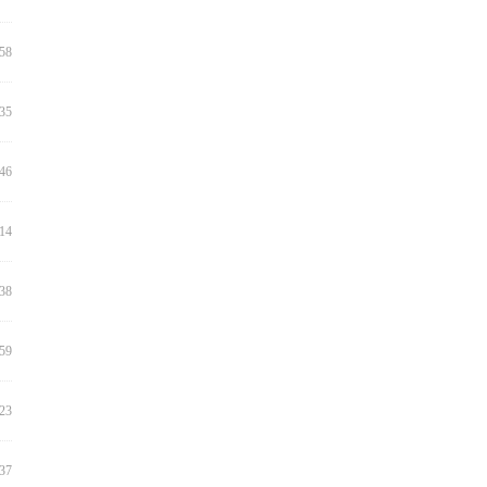
:58
:35
:46
:14
:38
:59
:23
:37