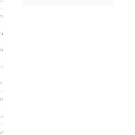
:33
:33
:42
:14
:40
:19
:13
:07
:43