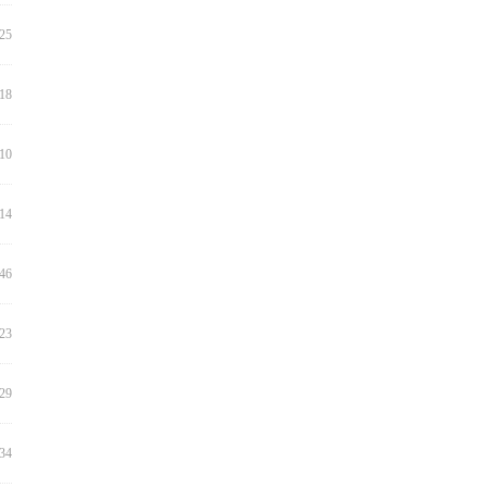
:25
:18
:10
:14
:46
:23
:29
:34