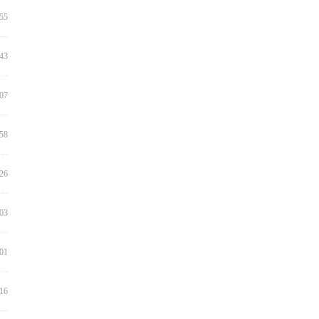
:55
:43
:07
:58
:26
:03
:01
:16