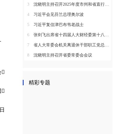
3
沈晓明主持召开2025年度市州和省直行业系统党（工）委书记抓基层党建工作述职评议会议
4
习近平会见芬兰总理奥尔波
5
习近平复信津巴布韦老战士
6
张剑飞出席省十四届人大财经委第十八次全体会议
十
7
省人大常委会机关离退休干部职工党总支召开2025年度总结表彰大会
8
沈晓明主持召开省委常委会会议

精彩专题

0日