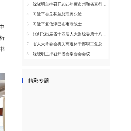
3
沈晓明主持召开2025年度市州和省直行业系统党（工）委书记抓基层党建工作述职评议会议
4
习近平会见芬兰总理奥尔波
5
习近平复信津巴布韦老战士
中
6
张剑飞出席省十四届人大财经委第十八次全体会议
析
7
省人大常委会机关离退休干部职工党总支召开2025年度总结表彰大会
书
8
沈晓明主持召开省委常委会会议
精彩专题