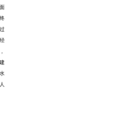
面
终
过
经
，
建
水
人