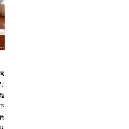
，
南
导
题
下
倒
法