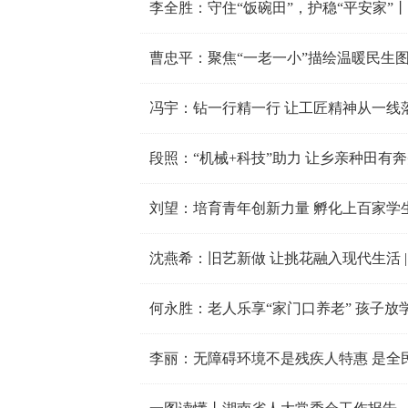
李全胜：守住“饭碗田”，护稳“平安家”
曹忠平：聚焦“一老一小”描绘温暖民生
冯宇：钻一行精一行 让工匠精神从一线落
段照：“机械+科技”助力 让乡亲种田有
刘望：培育青年创新力量 孵化上百家学生
沈燕希：旧艺新做 让挑花融入现代生活 |
何永胜：老人乐享“家门口养老” 孩子放
李丽：无障碍环境不是残疾人特惠 是全