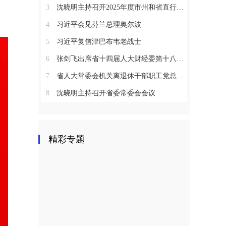
3
沈晓明主持召开2025年度市州和省直行业系统党（工）委书记抓基层党建工作述职评议会议
4
习近平会见芬兰总理奥尔波
5
习近平复信津巴布韦老战士
6
张剑飞出席省十四届人大财经委第十八次全体会议
7
省人大常委会机关离退休干部职工党总支召开2025年度总结表彰大会
8
沈晓明主持召开省委常委会会议
精彩专题